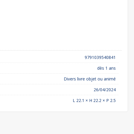
9791039540841
dès 1 ans
Divers livre objet ou animé
26/04/2024
L 22.1 × H 22.2 × P 2.5