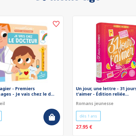
agier - Premiers
Un jour, une lettre - 31 jou
ges - Je vais chez le d...
t'aimer - Édition reliée...
eil
Romans jeunesse
dès 1 ans
27.95 €