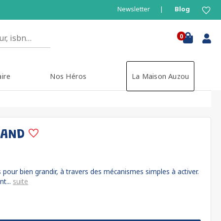
Newsletter
Blog
0
aire
Nos Héros
La Maison Auzou
RAND
s pour bien grandir, à travers des mécanismes simples à activer.
nt...
suite