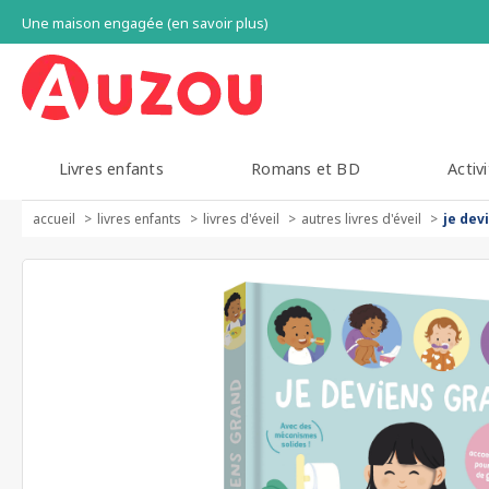
Une maison engagée (en savoir plus)
Livres enfants
Romans et BD
Activi
accueil
livres enfants
livres d'éveil
autres livres d'éveil
je dev