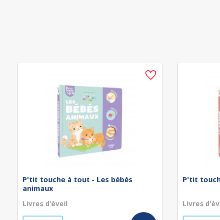
P'tit touche à tout - Les bébés
P'tit touc
animaux
Livres d'éveil
Livres d'év