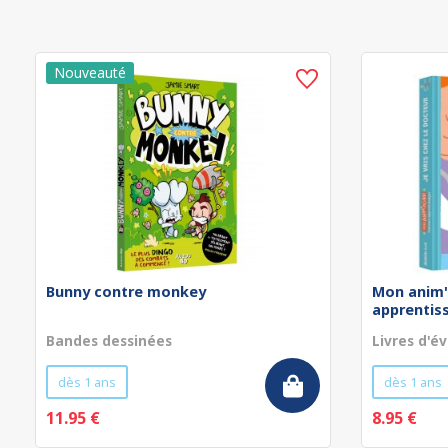
Bunny contre monkey
Mon anim'
apprentissa
Bandes dessinées
Livres d'év
dès 1 ans
dès 1 ans
11.95 €
8.95 €