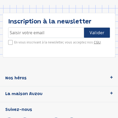
Inscription à la newsletter
En vous inscrivant à la newsletter, vous acceptez nos
CGU
.
Nos héros
Loup
La maison Auzou
P'tit Loup
Les Héros du CP
Qui sommes-nous ?
Suivez-nous
Les Influenceuses
Notre histoire