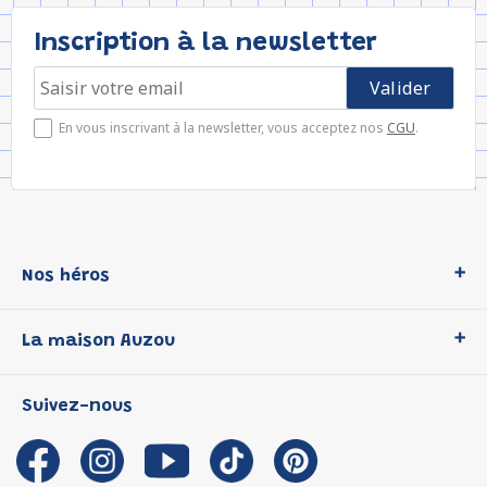
Inscription à la newsletter
En vous inscrivant à la newsletter, vous acceptez nos
CGU
.
Nos héros
Loup
La maison Auzou
P'tit Loup
Les Héros du CP
Qui sommes-nous ?
Suivez-nous
Les Influenceuses
Notre histoire
Migali
Auzou s'engage
Petite Taupe
Auteurs et illustrateurs Auzou