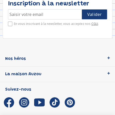
Inscription à la newsletter
En vous inscrivant à la newsletter, vous acceptez nos
CGU
.
Nos héros
Loup
La maison Auzou
P'tit Loup
Les Héros du CP
Qui sommes-nous ?
Suivez-nous
Les Influenceuses
Notre histoire
Migali
Auzou s'engage
Petite Taupe
Auteurs et illustrateurs Auzou
Azuro
Nous rejoindre