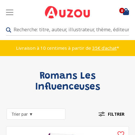
0
Livraison à 10 centimes à partir de
35€ d'achat
*
Romans Les
Influenceuses
FILTRER