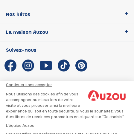
Nos héros
Loup
La maison Auzou
P'tit Loup
Les Héros du CP
Qui sommes-nous ?
Suivez-nous
Les Influenceuses
Notre histoire
Migali
Auzou s'engage
Petite Taupe
Auteurs et illustrateurs Auzou
Azuro
Nous rejoindre
Continuer sans accepter
Ma Boîte à Héros
Nous contacter
Nous utilisons des cookies afin de vous
CGU
Suivre mon colis
accompagner au mieux lors de votre
visite et vous proposer ainsi la meilleure
Infos consommateur
CGV
expérience qui soit en toute sécurité. Si vous le souhaitez, vous
Mentions légales
êtes libres de revoir ces paramètres en cliquant sur "Je choisis"
Nous rejoindre
L'équipe Auzou