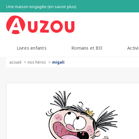
Une maison engagée (en savoir plus)
Livres enfants
Romans et BD
Activi
accueil
nos héros
migali