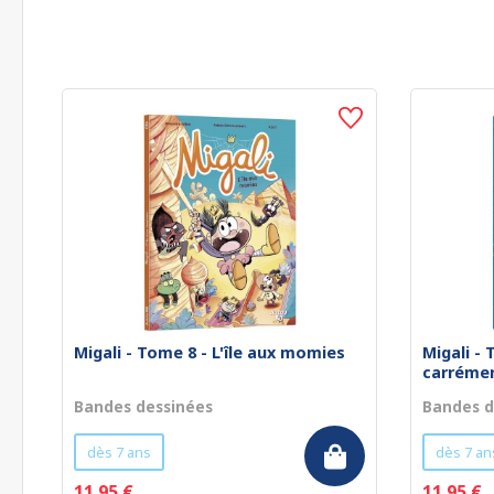
Migali - Tome 8 - L'île aux momies
Migali -
carrémen
Bandes dessinées
Bandes d
dès 7 ans
dès 7 an
11.95 €
11.95 €