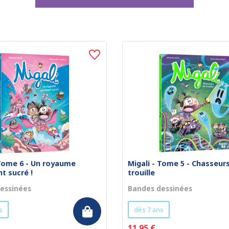
 Tome 6 - Un royaume
Migali - Tome 5 - Chasseur
t sucré !
trouille
essinées
Bandes dessinées
s
dès 7 ans
11.95 €