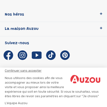
Nos héros
Loup
La maison Auzou
P'tit Loup
Les Héros du CP
Qui sommes-nous ?
Suivez-nous
Les Influenceuses
Notre histoire
Migali
Auzou s'engage
Petite Taupe
Auteurs et illustrateurs Auzou
Azuro
Nous rejoindre
Continuer sans accepter
Ma Boîte à Héros
Nous contacter
Nous utilisons des cookies afin de vous
CGU
Suivre mon colis
accompagner au mieux lors de votre
visite et vous proposer ainsi la meilleure
Infos consommateur
CGV
expérience qui soit en toute sécurité. Si vous le souhaitez, vous
Mentions légales
êtes libres de revoir ces paramètres en cliquant sur "Je choisis"
Nous rejoindre
L'équipe Auzou