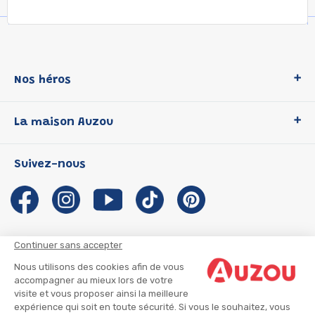
Nos héros
Loup
La maison Auzou
P'tit Loup
Les Héros du CP
Qui sommes-nous ?
Suivez-nous
Les Influenceuses
Notre histoire
Migali
Auzou s'engage
Petite Taupe
Auteurs et illustrateurs Auzou
Azuro
Nous rejoindre
Continuer sans accepter
Ma Boîte à Héros
Nous contacter
Nous utilisons des cookies afin de vous
CGU
Suivre mon colis
accompagner au mieux lors de votre
visite et vous proposer ainsi la meilleure
Infos consommateur
CGV
expérience qui soit en toute sécurité. Si vous le souhaitez, vous