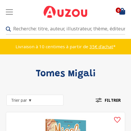
0
Livraison à 10 centimes à partir de
35€ d'achat
*
Tomes Migali
FILTRER