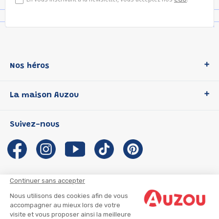
Nos héros
Loup
La maison Auzou
P'tit Loup
Les Héros du CP
Qui sommes-nous ?
Suivez-nous
Les Influenceuses
Notre histoire
Migali
Auzou s'engage
Petite Taupe
Auteurs et illustrateurs Auzou
Azuro
Nous rejoindre
Continuer sans accepter
Ma Boîte à Héros
Nous contacter
Nous utilisons des cookies afin de vous
CGU
Suivre mon colis
accompagner au mieux lors de votre
visite et vous proposer ainsi la meilleure
Infos consommateur
CGV