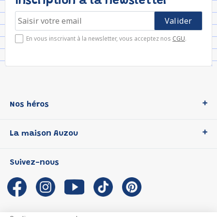
Inscription à la newsletter
En vous inscrivant à la newsletter, vous acceptez nos
CGU
.
Nos héros
Loup
La maison Auzou
P'tit Loup
Les Héros du CP
Qui sommes-nous ?
Suivez-nous
Les Influenceuses
Notre histoire
Migali
Auzou s'engage
Petite Taupe
Auteurs et illustrateurs Auzou
Azuro
Nous rejoindre