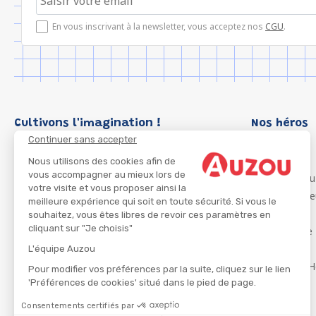
En vous inscrivant à la newsletter, vous acceptez nos
CGU
.
Cultivons l'imagination !
Nos héros
Continuer sans accepter
Loup
P'tit Loup
Nous utilisons des cookies afin de
vous accompagner au mieux lors de
Les Héros du
votre visite et vous proposer ainsi la
Les Influenc
meilleure expérience qui soit en toute sécurité. Si vous le
Migali
souhaitez, vous êtes libres de revoir ces paramètres en
cliquant sur "Je choisis"
Petite Taupe
Azuro
L'équipe Auzou
Ma Boîte à H
Pour modifier vos préférences par la suite, cliquez sur le lien
'Préférences de cookies' situé dans le pied de page.
Consentements certifiés par
CGU