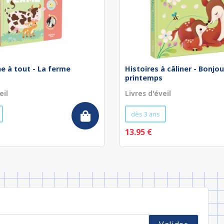
he à tout - La ferme
Histoires à câliner - Bonjou
printemps
eil
Livres d'éveil
dès 3 ans
13.95 €