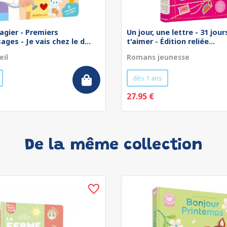
agier - Premiers
Un jour, une lettre - 31 jou
ges - Je vais chez le d...
t'aimer - Édition reliée...
eil
Romans jeunesse
dès 1 ans
27.95 €
De la même collection