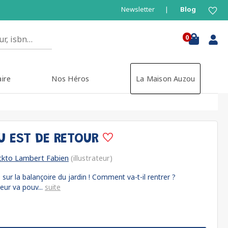
Newsletter
Blog
0
aire
Nos Héros
La Maison Auzou
 EST DE RETOUR
kto Lambert Fabien
(illustrateur)
ur la balançoire du jardin ! Comment va-t-il rentrer ?
eur va pouv...
suite