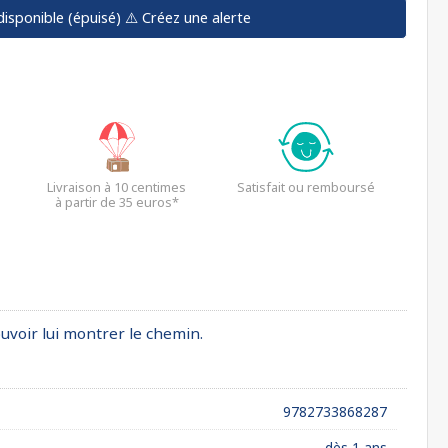
disponible (épuisé)
⚠️ Créez une alerte
Livraison à 10 centimes
Satisfait ou remboursé
à partir de 35 euros*
ouvoir lui montrer le chemin.
9782733868287
dès 1 ans