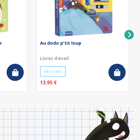
r
Au dodo p'tit loup
Livres d'éveil
dès 1 ans
13.95 €