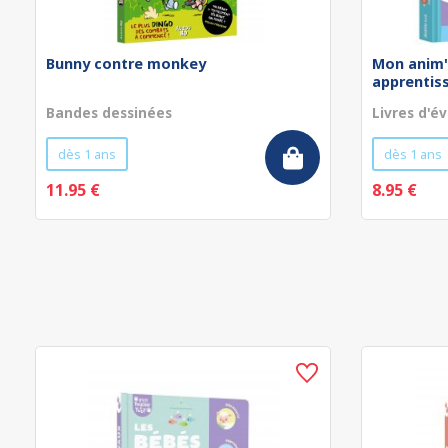
Bunny contre monkey
Mon anim'
apprentissa
Bandes dessinées
Livres d'év
dès 1 ans
dès 1 ans
11.95 €
8.95 €