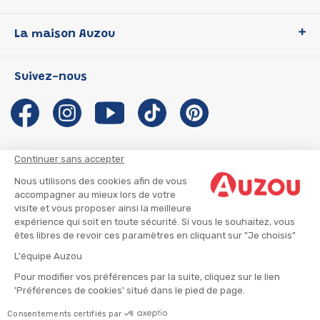
Loup
La maison Auzou
P'tit Loup
Les Héros du CP
Qui sommes-nous ?
Suivez-nous
Les Influenceuses
Notre histoire
Migali
Auzou s'engage
Petite Taupe
Auteurs et illustrateurs Auzou
Azuro
Nous rejoindre
Continuer sans accepter
Ma Boîte à Héros
Nous contacter
Nous utilisons des cookies afin de vous
CGU
Suivre mon colis
accompagner au mieux lors de votre
visite et vous proposer ainsi la meilleure
Infos consommateur
CGV
expérience qui soit en toute sécurité. Si vous le souhaitez, vous
Mentions légales
êtes libres de revoir ces paramètres en cliquant sur "Je choisis"
Nous rejoindre
L'équipe Auzou
Pour modifier vos préférences par la suite, cliquez sur le lien
'Préférences de cookies' situé dans le pied de page.
© 2026 - AUZOU
|
Plan du site
Consentements certifiés par