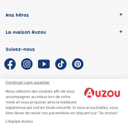
Nos héros
Loup
La maison Auzou
P'tit Loup
Les Héros du CP
Qui sommes-nous ?
Suivez-nous
Les Influenceuses
Notre histoire
Migali
Auzou s'engage
Petite Taupe
Auteurs et illustrateurs Auzou
Azuro
Nous rejoindre
Continuer sans accepter
Ma Boîte à Héros
Nous contacter
Nous utilisons des cookies afin de vous
CGU
Suivre mon colis
accompagner au mieux lors de votre
visite et vous proposer ainsi la meilleure
Infos consommateur
CGV
expérience qui soit en toute sécurité. Si vous le souhaitez, vous
Mentions légales
êtes libres de revoir ces paramètres en cliquant sur "Je choisis"
Nous rejoindre
L'équipe Auzou