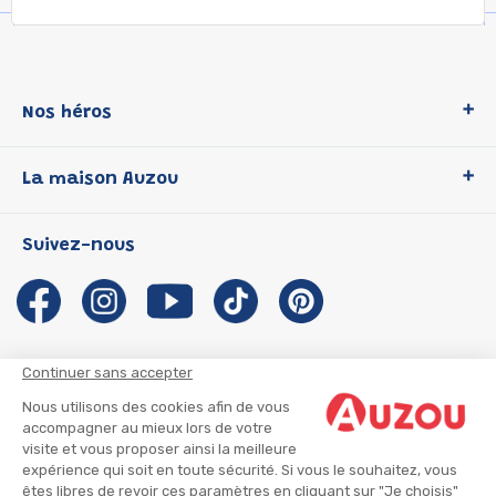
Nos héros
Loup
La maison Auzou
P'tit Loup
Les Héros du CP
Qui sommes-nous ?
Suivez-nous
Les Influenceuses
Notre histoire
Migali
Auzou s'engage
Petite Taupe
Auteurs et illustrateurs Auzou
Azuro
Nous rejoindre
Continuer sans accepter
Ma Boîte à Héros
Nous contacter
Nous utilisons des cookies afin de vous
CGU
Suivre mon colis
accompagner au mieux lors de votre
visite et vous proposer ainsi la meilleure
Infos consommateur
CGV
expérience qui soit en toute sécurité. Si vous le souhaitez, vous
Mentions légales
êtes libres de revoir ces paramètres en cliquant sur "Je choisis"