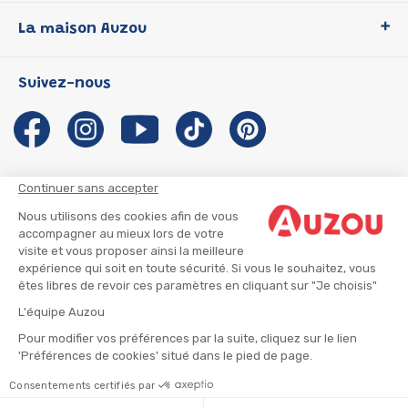
Loup
La maison Auzou
P'tit Loup
Les Héros du CP
Qui sommes-nous ?
Suivez-nous
Les Influenceuses
Notre histoire
Migali
Auzou s'engage
Petite Taupe
Auteurs et illustrateurs Auzou
Azuro
Nous rejoindre
Continuer sans accepter
Ma Boîte à Héros
Nous contacter
Nous utilisons des cookies afin de vous
CGU
Suivre mon colis
accompagner au mieux lors de votre
visite et vous proposer ainsi la meilleure
Infos consommateur
CGV
expérience qui soit en toute sécurité. Si vous le souhaitez, vous
Mentions légales
êtes libres de revoir ces paramètres en cliquant sur "Je choisis"
Nous rejoindre
L'équipe Auzou
Pour modifier vos préférences par la suite, cliquez sur le lien
'Préférences de cookies' situé dans le pied de page.
© 2026 - AUZOU
|
Plan du site
Consentements certifiés par