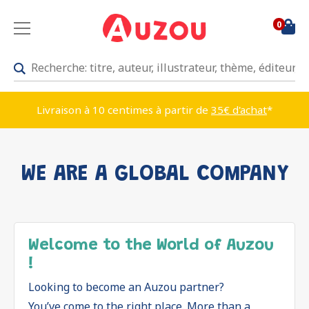
0
Livraison à 10 centimes à partir de
35€ d'achat
*
WE ARE A GLOBAL COMPANY
Welcome to the World of Auzou
!
Looking to become an Auzou partner?
You’ve come to the right place. More than a