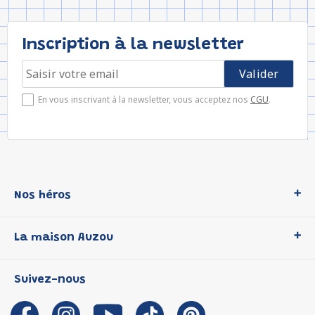
Inscription à la newsletter
En vous inscrivant à la newsletter, vous acceptez nos
CGU
.
Nos héros
Loup
La maison Auzou
P'tit Loup
Les Héros du CP
Qui sommes-nous ?
Suivez-nous
Les Influenceuses
Notre histoire
Migali
Auzou s'engage