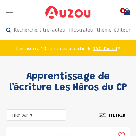
0
Livraison à 10 centimes à partir de
35€ d'achat
*
Apprentissage de
l'écriture Les Héros du CP
FILTRER