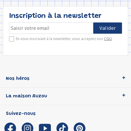
Inscription à la newsletter
En vous inscrivant à la newsletter, vous acceptez nos
CGU
.
Nos héros
Loup
La maison Auzou
P'tit Loup
Les Héros du CP
Qui sommes-nous ?
Suivez-nous
Les Influenceuses
Notre histoire
Migali
Auzou s'engage