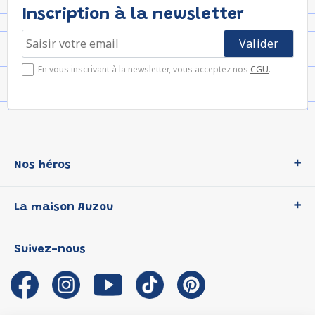
Inscription à la newsletter
En vous inscrivant à la newsletter, vous acceptez nos
CGU
.
Nos héros
Loup
La maison Auzou
P'tit Loup
Les Héros du CP
Qui sommes-nous ?
Suivez-nous
Les Influenceuses
Notre histoire
Migali
Auzou s'engage
Petite Taupe
Auteurs et illustrateurs Auzou