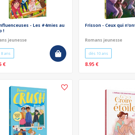
influenceuses - Les #4mies au
Frisson - Ceux qui n'on
p !
ns jeunesse
Romans jeunesse
 8 ans
dès 10 ans
5 €
8.95 €