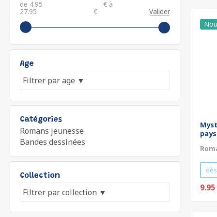
de
€ à
€
Valider
Age
Catégories
Myst
Romans jeunesse
pays
Bandes dessinées
Roma
dès
Collection
9.95