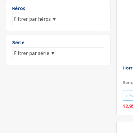
Héros
Série
Horr
Roma
dès
12.9