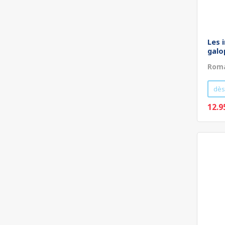
Les 
galo
Roma
dès
12.9