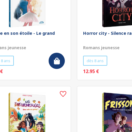
re en son étoile - Le grand
Horror city - Silence r
ns jeunesse
Romans jeunesse
 8 ans
dès 8 ans
 €
12.95 €