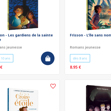
son - Les gardiens de la sainte
Frisson - L'île sans no
e
ns jeunesse
Romans jeunesse
 10 ans
dès 8 ans
 €
8.95 €