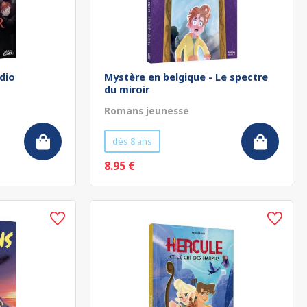
adio
Mystère en belgique - Le spectre
du miroir
Romans jeunesse
dès 8 ans
8.95 €