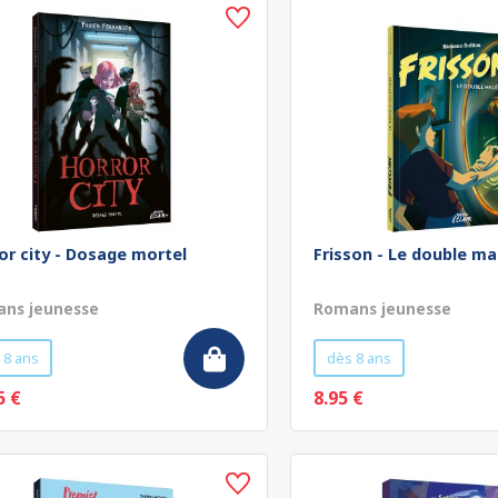
or city - Dosage mortel
Frisson - Le double ma
ns jeunesse
Romans jeunesse
 8 ans
dès 8 ans
5 €
8.95 €