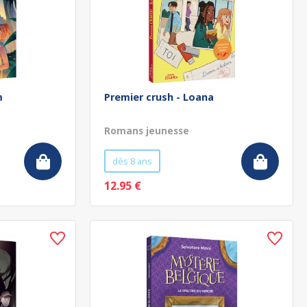
m
Premier crush - Loana
Romans jeunesse
dès 8 ans
12.95 €