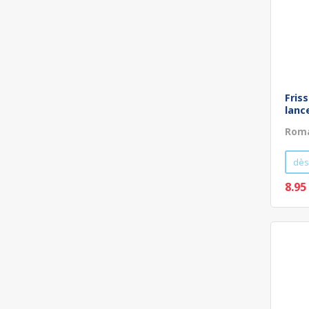
Fris
lanc
Roma
dès
8.95