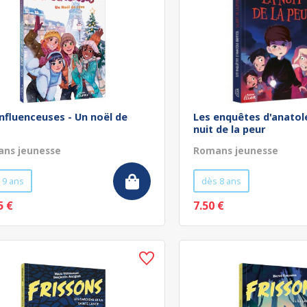
influenceuses - Un noël de
Les enquêtes d'anatole
nuit de la peur
ns jeunesse
Romans jeunesse
 9 ans
dès 8 ans
5 €
7.50 €