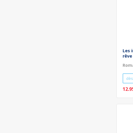
Les 
rêve
Roma
dès
12.9