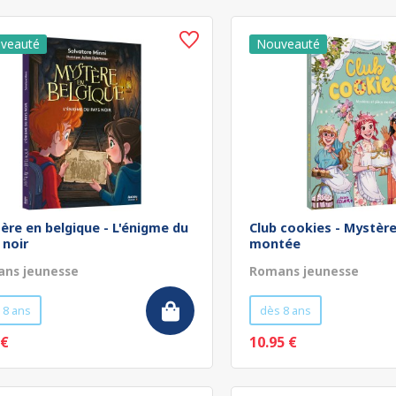
ère en belgique - L'énigme du
Club cookies - Mystère
 noir
montée
ns jeunesse
Romans jeunesse
 8 ans
dès 8 ans
 €
10.95 €