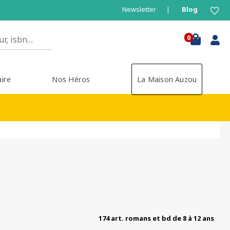
Newsletter
Blog
0
aire
Nos Héros
La Maison Auzou
174 art. romans et bd de 8 à 12 ans