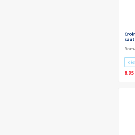
Croi
saut
Roma
dès
8.95