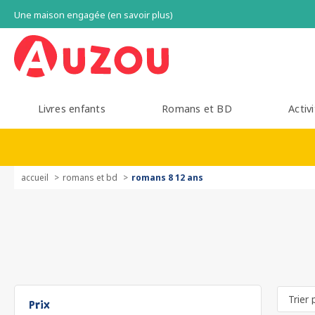
Une maison engagée (en savoir plus)
Livres enfants
Romans et BD
Activi
accueil
romans et bd
romans 8 12 ans
Prix