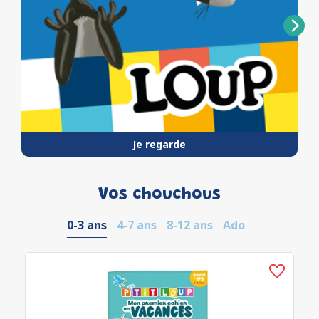
Je regarde
Vos chouchous
0-3 ans
4-7 ans
8-12 ans
Ado