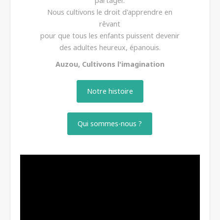
partager.
Nous cultivons le droit d'apprendre en
rêvant
pour que tous les enfants puissent devenir
des adultes heureux, épanouis.
Auzou, Cultivons l'imagination
Notre histoire
Qui sommes-nous ?