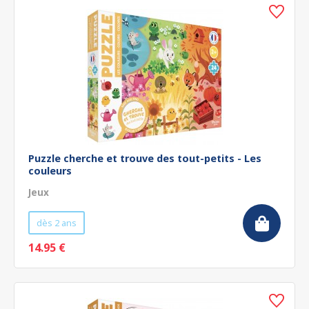
Puzzle cherche et trouve des tout-petits - Les
couleurs
Jeux
dès 2 ans
14.95 €