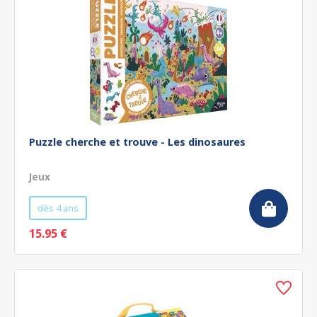
Puzzle cherche et trouve - Les dinosaures
Jeux
dès 4 ans
15.95 €