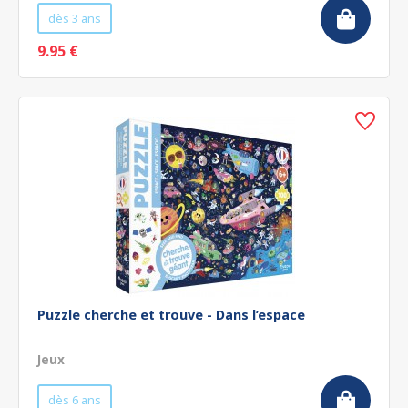
dès 3 ans
9.95 €
Puzzle cherche et trouve - Dans l’espace
Jeux
dès 6 ans