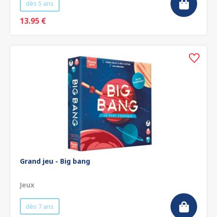
dès 5 ans
13.95 €
Grand jeu - Big bang
Jeux
dès 7 ans