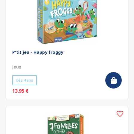
P'tit jeu - Happy froggy
Jeux
dès 4 ans
13.95 €