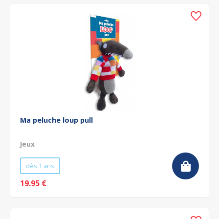
Ma peluche loup pull
Jeux
dès 1 ans
19.95 €