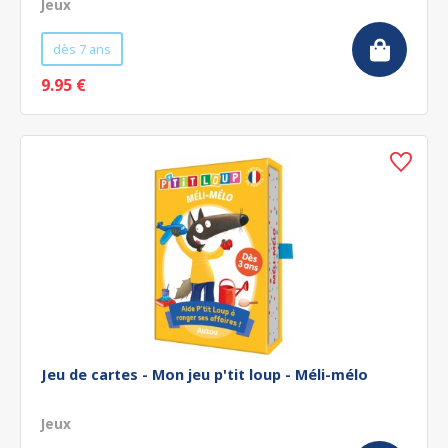
Jeux
dès 7 ans
9.95 €
Jeu de cartes - Mon jeu p'tit loup - Méli-mélo
Jeux