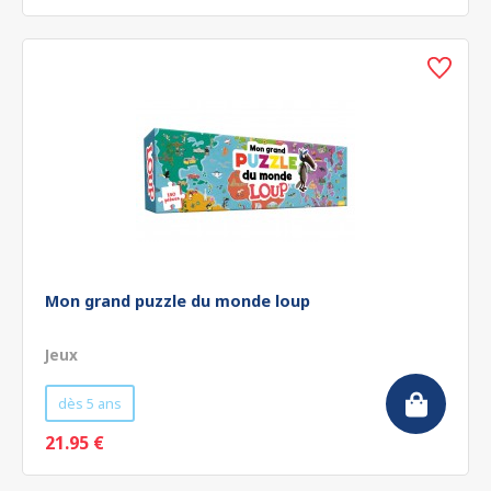
Mon grand puzzle du monde loup
Jeux
dès 5 ans
21.95 €