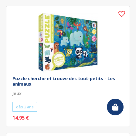
Puzzle cherche et trouve des tout-petits - Les
animaux
Jeux
dès 2 ans
14.95 €