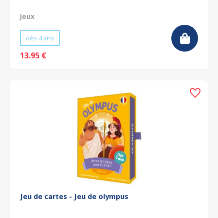
Jeux
dès 4 ans
13.95 €
Jeu de cartes - Jeu de olympus