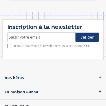
Inscription à la newsletter
En vous inscrivant à la newsletter, vous acceptez nos
CGU
.
Nos héros
Loup
La maison Auzou
P'tit Loup
Les Héros du CP
Qui sommes-nous ?