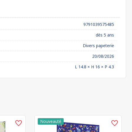
9791039575485
dès 5 ans
Divers papeterie
20/08/2026
L 14.8 × H 16 × P 4.3