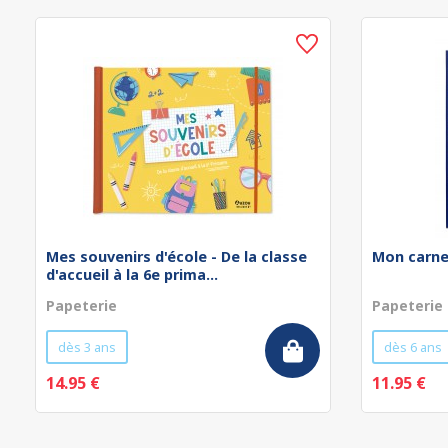
Mes souvenirs d'école - De la classe
Mon carne
d'accueil à la 6e prima...
Papeterie
Papeterie
dès 3 ans
dès 6 ans
14.95 €
11.95 €