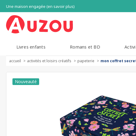
Une maison engagée (en savoir plus)
Livres enfants
Romans et BD
Activi
accueil
activités et loisirs créatifs
papeterie
mon coffret secret 