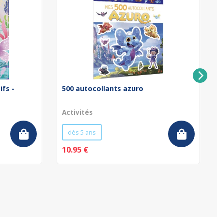
ifs -
500 autocollants azuro
Activités
dès 5 ans
10.95 €