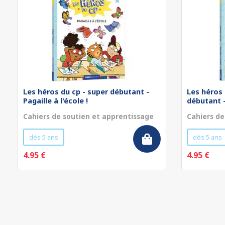
Les héros du cp - super débutant -
Les héros 
Pagaille à l'école !
débutant - 
Cahiers de soutien et apprentissage
Cahiers de
dès 5 ans
dès 5 ans
4.95 €
4.95 €