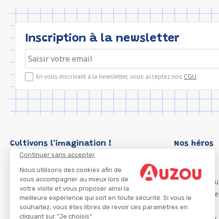
Inscription à la newsletter
En vous inscrivant à la newsletter, vous acceptez nos
CGU
.
Cultivons l'imagination !
Nos héros
Continuer sans accepter
Loup
P'tit Loup
Nous utilisons des cookies afin de
vous accompagner au mieux lors de
Les Héros du
votre visite et vous proposer ainsi la
Les Influenc
meilleure expérience qui soit en toute sécurité. Si vous le
Migali
souhaitez, vous êtes libres de revoir ces paramètres en
cliquant sur "Je choisis"
Petite Taupe