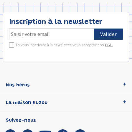
Inscription à la newsletter
En vous inscrivant à la newsletter, vous acceptez nos
CGU
.
Nos héros
Loup
La maison Auzou
P'tit Loup
Les Héros du CP
Qui sommes-nous ?
Suivez-nous
Les Influenceuses
Notre histoire
Migali
Auzou s'engage