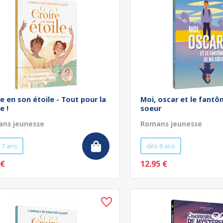
re en son étoile - Tout pour la
Moi, oscar et le fant
e !
soeur
ns jeunesse
Romans jeunesse
 7 ans
dès 8 ans
 €
12.95 €