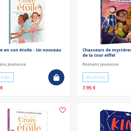
re en son étoile - Un nouveau
Chasseurs de mystères 
de la tour eiffel
ns jeunesse
Romans jeunesse
 9 ans
dès 97 ans
 €
7.95 €