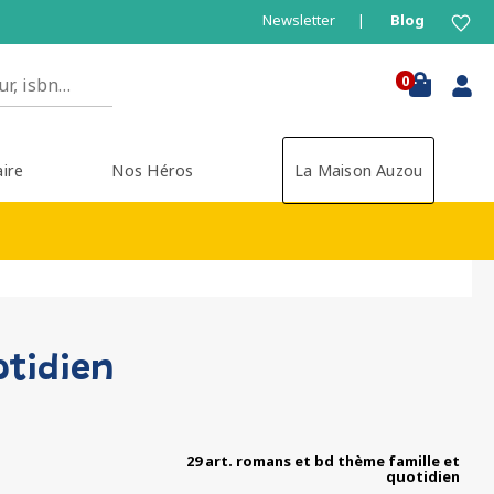
Newsletter
Blog
0
aire
Nos Héros
La Maison Auzou
otidien
29 art. romans et bd thème famille et
quotidien