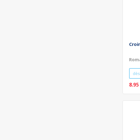
Croi
Roma
dès
8.95