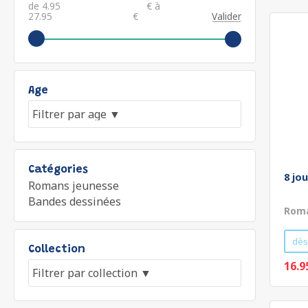
de
€ à
€
Valider
Age
Catégories
8 jo
Romans jeunesse
Bandes dessinées
Roma
dès
Collection
16.9