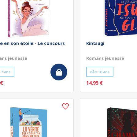
re en son étoile - Le concours
Kintsugi
ns jeunesse
Romans jeunesse
 7 ans
dès 16 ans
 €
14.95 €