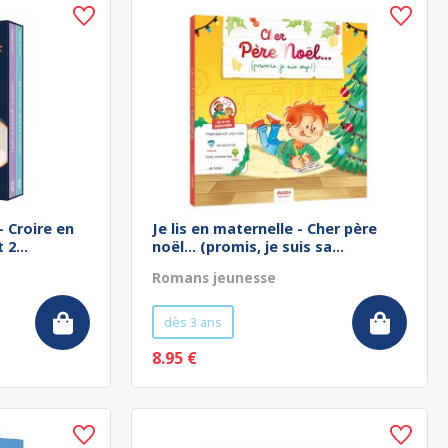
- Croire en
Je lis en maternelle - Cher père
 2...
noël... (promis, je suis sa...
Romans jeunesse
dès 3 ans
8.95 €