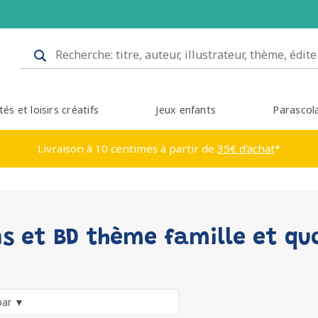
tés et loisirs créatifs
Jeux enfants
Parascol
Livraison à 10 centimes à partir de
35€ d'achat
*
 et BD thème famille et qu