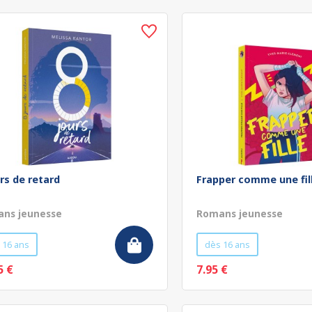
urs de retard
Frapper comme une fil
ns jeunesse
Romans jeunesse
 16 ans
dès 16 ans
5 €
7.95 €