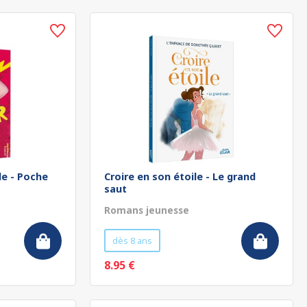
le - Poche
Croire en son étoile - Le grand
saut
Romans jeunesse
dès 8 ans
8.95 €