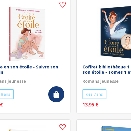
re en son étoile - Suivre son
Coffret bibliothèque 1 
in
son étoile - Tomes 1 et
ns jeunesse
Romans jeunesse
 8 ans
dès 7 ans
 €
13.95 €