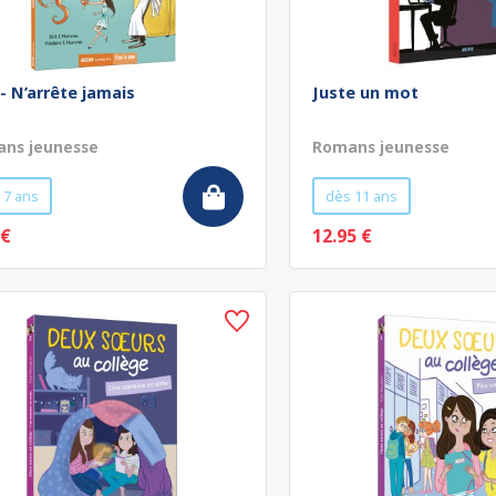
 - N’arrête jamais
Juste un mot
ns jeunesse
Romans jeunesse
 7 ans
dès 11 ans
 €
12.95 €