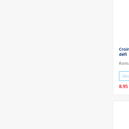
Croi
défi
Roma
dès
8.95