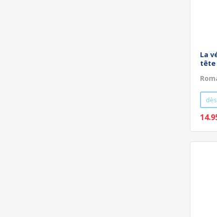
La vé
tête
Roma
dès
14.9