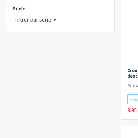
Série
Croi
dest
Roma
dès
8.95