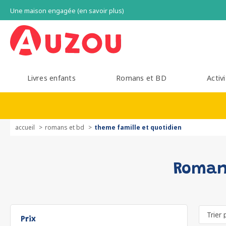
Une maison engagée (en savoir plus)
Livres enfants
Romans et BD
Activi
accueil
romans et bd
theme famille et quotidien
Romans
Prix