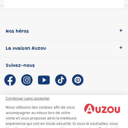
Nos héros
Loup
La maison Auzou
P'tit Loup
Les Héros du CP
Qui sommes-nous ?
Suivez-nous
Les Influenceuses
Notre histoire
Migali
Auzou s'engage
Petite Taupe
Auteurs et illustrateurs Auzou
Azuro
Nous rejoindre
Continuer sans accepter
Ma Boîte à Héros
Nous contacter
Nous utilisons des cookies afin de vous
CGU
Suivre mon colis
accompagner au mieux lors de votre
visite et vous proposer ainsi la meilleure
Infos consommateur
CGV
expérience qui soit en toute sécurité. Si vous le souhaitez, vous