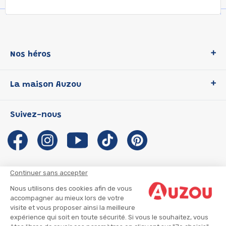
Nos héros
Loup
La maison Auzou
P'tit Loup
Les Héros du CP
Qui sommes-nous ?
Suivez-nous
Les Influenceuses
Notre histoire
Migali
Auzou s'engage
Petite Taupe
Auteurs et illustrateurs Auzou
Azuro
Nous rejoindre
Continuer sans accepter
Ma Boîte à Héros
Nous contacter
Nous utilisons des cookies afin de vous
CGU
Suivre mon colis
accompagner au mieux lors de votre
visite et vous proposer ainsi la meilleure
Infos consommateur
CGV
expérience qui soit en toute sécurité. Si vous le souhaitez, vous
Mentions légales