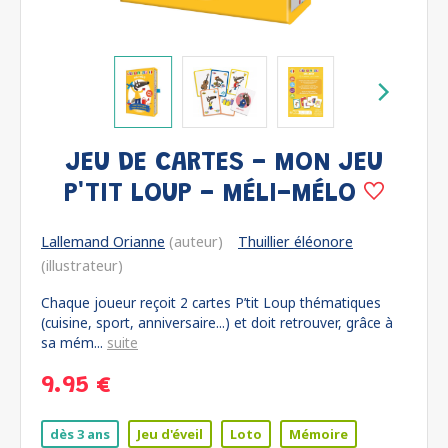
JEU DE CARTES - MON JEU
P'TIT LOUP - MÉLI-MÉLO
Lallemand Orianne
(auteur)
Thuillier éléonore
(illustrateur)
Chaque joueur reçoit 2 cartes P’tit Loup thématiques
(cuisine, sport, anniversaire...) et doit retrouver, grâce à
sa mém...
suite
9.95 €
dès 3 ans
Jeu d'éveil
Loto
Mémoire