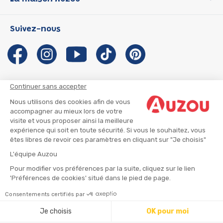
P'tit Loup
Les Héros du CP
Qui sommes-nous ?
Suivez-nous
Les Influenceuses
Notre histoire
Migali
Auzou s'engage
Petite Taupe
Auteurs et illustrateurs Auzou
Azuro
Nous rejoindre
Continuer sans accepter
Ma Boîte à Héros
Nous contacter
Nous utilisons des cookies afin de vous
CGU
Suivre mon colis
accompagner au mieux lors de votre
visite et vous proposer ainsi la meilleure
Infos consommateur
CGV
expérience qui soit en toute sécurité. Si vous le souhaitez, vous
Mentions légales
êtes libres de revoir ces paramètres en cliquant sur "Je choisis"
Nous rejoindre
L'équipe Auzou
Pour modifier vos préférences par la suite, cliquez sur le lien
'Préférences de cookies' situé dans le pied de page.
© 2026 - AUZOU
|
Plan du site
Consentements certifiés par
Ajouter au panier
Je choisis
OK pour moi