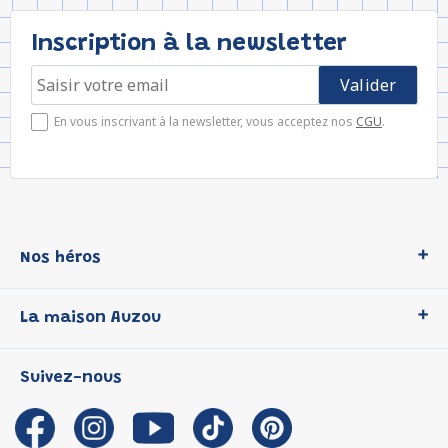
Inscription à la newsletter
En vous inscrivant à la newsletter, vous acceptez nos
CGU
.
Nos héros
Loup
La maison Auzou
P'tit Loup
Les Héros du CP
Qui sommes-nous ?
Suivez-nous
Les Influenceuses
Notre histoire
Migali
Auzou s'engage
Petite Taupe
Auteurs et illustrateurs Auzou