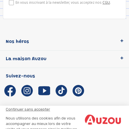
En vous inscrivant à la newsletter, vous acceptez nos
CGU
.
Nos héros
Loup
La maison Auzou
P'tit Loup
Les Héros du CP
Qui sommes-nous ?
Suivez-nous
Les Influenceuses
Notre histoire
Migali
Auzou s'engage
Petite Taupe
Auteurs et illustrateurs Auzou
Azuro
Nous rejoindre
Continuer sans accepter
Ma Boîte à Héros
Nous contacter
Nous utilisons des cookies afin de vous
CGU
Suivre mon colis
accompagner au mieux lors de votre