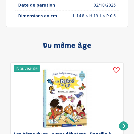
Date de parution
02/10/2025
Dimensions en cm
L 14.8 × H 19.1 × P 0.6
Du même âge
Les héros du cp - super débutant - Pagaille à