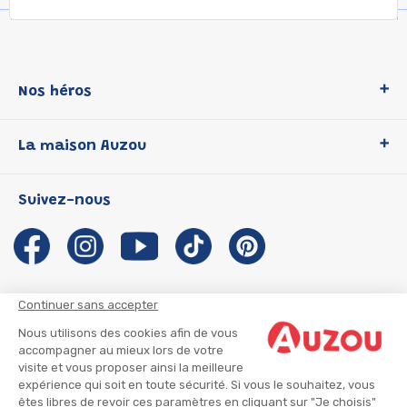
Nos héros
Loup
La maison Auzou
P'tit Loup
Les Héros du CP
Qui sommes-nous ?
Suivez-nous
Les Influenceuses
Notre histoire
Migali
Auzou s'engage
Petite Taupe
Auteurs et illustrateurs Auzou
Azuro
Nous rejoindre
Continuer sans accepter
Ma Boîte à Héros
Nous contacter
Nous utilisons des cookies afin de vous
CGU
Suivre mon colis
accompagner au mieux lors de votre
visite et vous proposer ainsi la meilleure
Infos consommateur
CGV
expérience qui soit en toute sécurité. Si vous le souhaitez, vous
Mentions légales
êtes libres de revoir ces paramètres en cliquant sur "Je choisis"