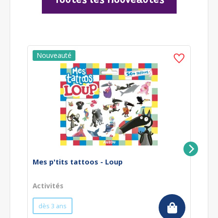
Toutes les nouveautés
Mes p'tits tattoos - Loup
Le
Activités
Li
dès 3 ans