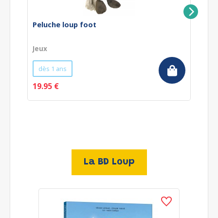
Peluche loup foot
M
Jeux
Je
dès 1 ans
19.95 €
1
La BD Loup