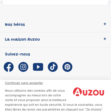
Nos héros
Loup
La maison Auzou
P'tit Loup
Les Héros du CP
Qui sommes-nous ?
Suivez-nous
Les Influenceuses
Notre histoire
Migali
Auzou s'engage
Petite Taupe
Auteurs et illustrateurs Auzou
Azuro
Nous rejoindre
Continuer sans accepter
Ma Boîte à Héros
Nous contacter
Nous utilisons des cookies afin de vous
CGU
Suivre mon colis
accompagner au mieux lors de votre
visite et vous proposer ainsi la meilleure
Infos consommateur
CGV
expérience qui soit en toute sécurité. Si vous le souhaitez, vous
Mentions légales
êtes libres de revoir ces paramètres en cliquant sur "Je choisis"