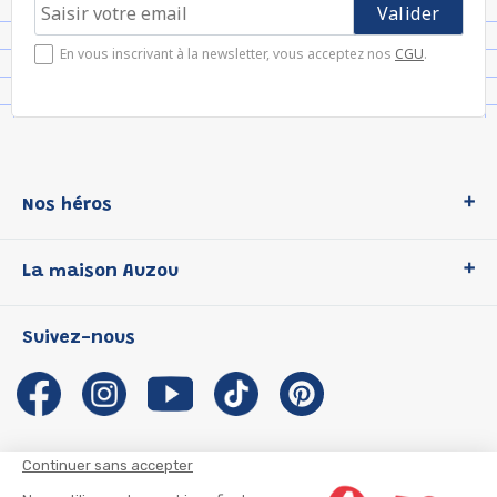
En vous inscrivant à la newsletter, vous acceptez nos
CGU
.
Nos héros
Loup
La maison Auzou
P'tit Loup
Les Héros du CP
Qui sommes-nous ?
Suivez-nous
Les Influenceuses
Notre histoire
Migali
Auzou s'engage
Petite Taupe
Auteurs et illustrateurs Auzou
Azuro
Nous rejoindre
Continuer sans accepter
Ma Boîte à Héros
Nous contacter