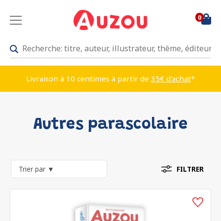
0
Livraison à 10 centimes à partir de
35€ d'achat
*
Autres parascolaire
FILTRER