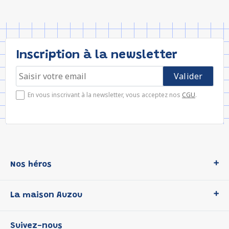
Inscription à la newsletter
En vous inscrivant à la newsletter, vous acceptez nos
CGU
.
Nos héros
Loup
La maison Auzou
P'tit Loup
Les Héros du CP
Qui sommes-nous ?
Suivez-nous