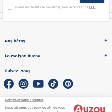
En vous inscrivant à la newsletter, vous acceptez nos
CGU
.
Nos héros
Loup
La maison Auzou
P'tit Loup
Les Héros du CP
Qui sommes-nous ?
Suivez-nous
Les Influenceuses
Notre histoire
Migali
Auzou s'engage
Petite Taupe
Auteurs et illustrateurs Auzou
Azuro
Nous rejoindre
Continuer sans accepter
Ma Boîte à Héros
Nous contacter
Nous utilisons des cookies afin de vous
CGU
Suivre mon colis