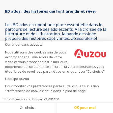
BD ados : des histoires qui font grandir et rêver
Les BD ados occupent une place essentielle dans le
parcours de lecture des adolescents. À la croisée de la
littérature et de l’illustration, la bande dessinée
propose des histoires captivantes, accessibles et
immersives, qui donnent envie de lire et de s’évader.
Continuer sans accepter
Les BD pour ados abordent des thèmes variés,
proches de leurs centres d’intérêt, tout en
Nous utilisons des cookies afin de vous
développant le goût de la lecture.
accompagner au mieux lors de votre
visite et vous proposer ainsi la meilleure
Grâce à des personnages forts, des univers
expérience qui soit en toute sécurité. Si vous le souhaitez, vous
graphiques riches et des récits rythmés, les bandes
êtes libres de revoir ces paramètres en cliquant sur "Je choisis"
dessinées pour adolescents accompagnent les jeunes
lecteurs dans leur construction personnelle, leur
L'équipe Auzou
imagination et leur ouverture au monde.
Pour modifier vos préférences par la suite, cliquez sur le lien
'Préférences de cookies' situé dans le pied de page.
Pourquoi choisir des BD pour ados ?
Consentements certifiés par
Les BD ados offrent de nombreux bénéfices pour les
Je choisis
OK pour moi
adolescents :