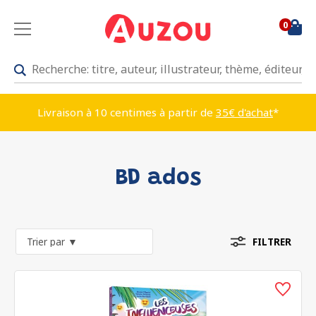
0
Livraison à 10 centimes à partir de
35€ d'achat
*
BD ados
FILTRER