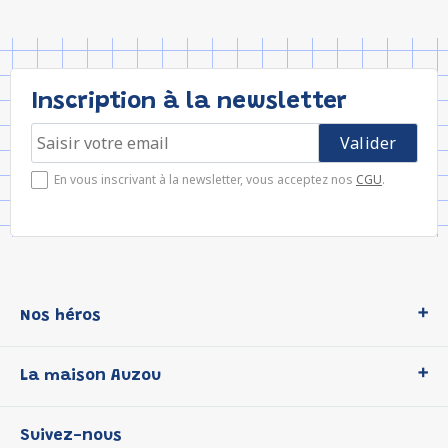
Inscription à la newsletter
En vous inscrivant à la newsletter, vous acceptez nos
CGU
.
Nos héros
Loup
La maison Auzou
P'tit Loup
Les Héros du CP
Qui sommes-nous ?
Suivez-nous
Les Influenceuses
Notre histoire