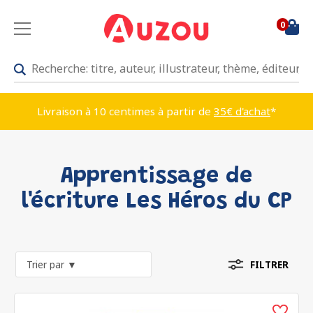
0
Livraison à 10 centimes à partir de
35€ d'achat
*
Apprentissage de
l'écriture Les Héros du CP
FILTRER