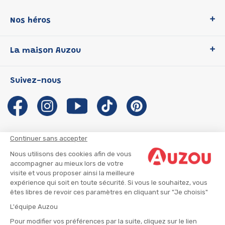
Nos héros
Loup
La maison Auzou
P'tit Loup
Les Héros du CP
Qui sommes-nous ?
Suivez-nous
Les Influenceuses
Notre histoire
Migali
Auzou s'engage
Petite Taupe
Auteurs et illustrateurs Auzou
Azuro
Nous rejoindre
Continuer sans accepter
Ma Boîte à Héros
Nous contacter
Nous utilisons des cookies afin de vous
CGU
Suivre mon colis
accompagner au mieux lors de votre
visite et vous proposer ainsi la meilleure
Infos consommateur
CGV
expérience qui soit en toute sécurité. Si vous le souhaitez, vous
Mentions légales
êtes libres de revoir ces paramètres en cliquant sur "Je choisis"
Nous rejoindre
L'équipe Auzou
Pour modifier vos préférences par la suite, cliquez sur le lien