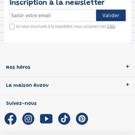
Inscription à la newsletter
En vous inscrivant à la newsletter, vous acceptez nos
CGU
.
Nos héros
Loup
La maison Auzou
P'tit Loup
Les Héros du CP
Qui sommes-nous ?
Suivez-nous
Les Influenceuses
Notre histoire
Migali
Auzou s'engage
Petite Taupe
Auteurs et illustrateurs Auzou
Azuro
Nous rejoindre