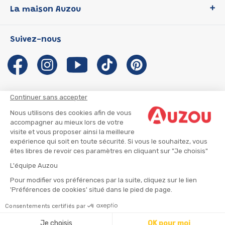
La maison Auzou
P'tit Loup
Les Héros du CP
Qui sommes-nous ?
Suivez-nous
Les Influenceuses
Notre histoire
Migali
Auzou s'engage
Petite Taupe
Auteurs et illustrateurs Auzou
Azuro
Nous rejoindre
Continuer sans accepter
Ma Boîte à Héros
Nous contacter
Nous utilisons des cookies afin de vous
CGU
Suivre mon colis
accompagner au mieux lors de votre
visite et vous proposer ainsi la meilleure
Infos consommateur
CGV
expérience qui soit en toute sécurité. Si vous le souhaitez, vous
Mentions légales
êtes libres de revoir ces paramètres en cliquant sur "Je choisis"
Nous rejoindre
L'équipe Auzou
Pour modifier vos préférences par la suite, cliquez sur le lien
'Préférences de cookies' situé dans le pied de page.
© 2026 - AUZOU
|
Plan du site
Consentements certifiés par
Ajouter au panier
Je choisis
OK pour moi