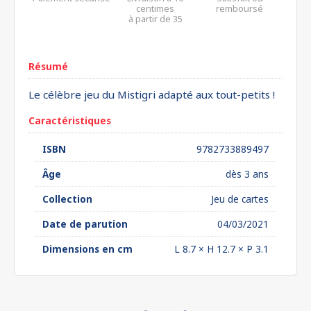
centimes
remboursé
à partir de 35
euros*
Résumé
Le célèbre jeu du Mistigri adapté aux tout-petits !
Caractéristiques
ISBN
9782733889497
Âge
dès 3 ans
Collection
Jeu de cartes
Date de parution
04/03/2021
Dimensions en cm
L 8.7 × H 12.7 × P 3.1