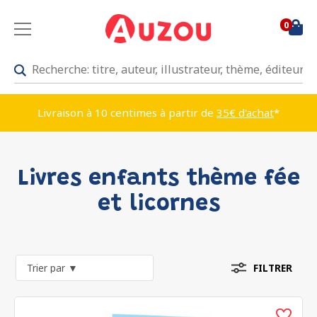
0
Livraison à 10 centimes à partir de
35€ d'achat
*
Livres enfants thème fée
et licornes
FILTRER