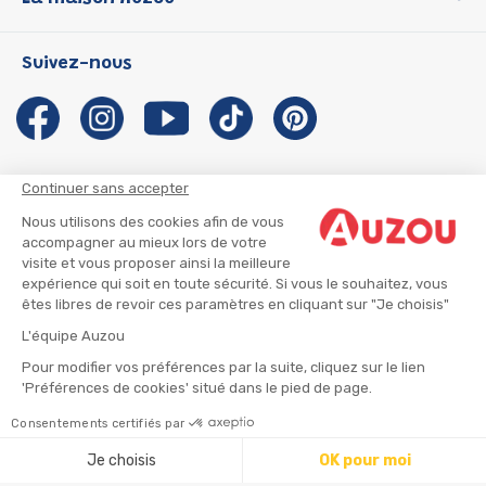
P'tit Loup
Les Héros du CP
Qui sommes-nous ?
Suivez-nous
Les Influenceuses
Notre histoire
Migali
Auzou s'engage
Petite Taupe
Auteurs et illustrateurs Auzou
Azuro
Nous rejoindre
Continuer sans accepter
Ma Boîte à Héros
Nous contacter
Nous utilisons des cookies afin de vous
CGU
Suivre mon colis
accompagner au mieux lors de votre
visite et vous proposer ainsi la meilleure
Infos consommateur
CGV
expérience qui soit en toute sécurité. Si vous le souhaitez, vous
Mentions légales
êtes libres de revoir ces paramètres en cliquant sur "Je choisis"
Nous rejoindre
L'équipe Auzou
Pour modifier vos préférences par la suite, cliquez sur le lien
'Préférences de cookies' situé dans le pied de page.
© 2026 - AUZOU
|
Plan du site
Consentements certifiés par
Je choisis
OK pour moi