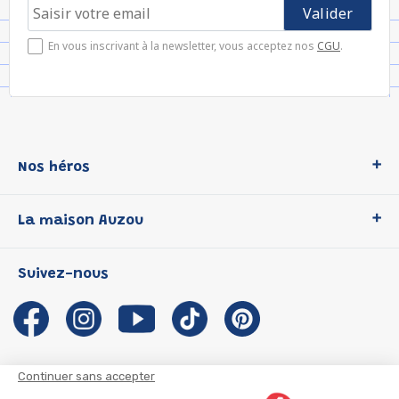
En vous inscrivant à la newsletter, vous acceptez nos
CGU
.
Nos héros
Loup
La maison Auzou
P'tit Loup
Les Héros du CP
Qui sommes-nous ?
Suivez-nous
Les Influenceuses
Notre histoire
Migali
Auzou s'engage
Petite Taupe
Auteurs et illustrateurs Auzou
Azuro
Nous rejoindre
Continuer sans accepter
Ma Boîte à Héros
Nous contacter