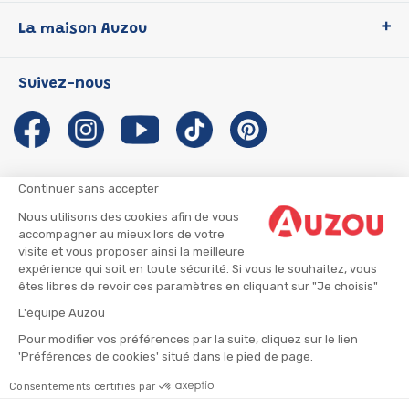
Loup
La maison Auzou
P'tit Loup
Les Héros du CP
Qui sommes-nous ?
Suivez-nous
Les Influenceuses
Notre histoire
Migali
Auzou s'engage
Petite Taupe
Auteurs et illustrateurs Auzou
Azuro
Nous rejoindre
Continuer sans accepter
Ma Boîte à Héros
Nous contacter
Nous utilisons des cookies afin de vous
CGU
Suivre mon colis
accompagner au mieux lors de votre
visite et vous proposer ainsi la meilleure
Infos consommateur
CGV
expérience qui soit en toute sécurité. Si vous le souhaitez, vous
Mentions légales
êtes libres de revoir ces paramètres en cliquant sur "Je choisis"
Nous rejoindre
L'équipe Auzou
Pour modifier vos préférences par la suite, cliquez sur le lien
'Préférences de cookies' situé dans le pied de page.
© 2026 - AUZOU
|
Plan du site
Consentements certifiés par