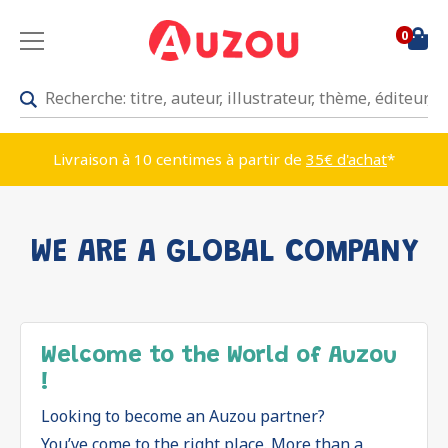
0
Livraison à 10 centimes à partir de
35€ d'achat
*
WE ARE A GLOBAL COMPANY
Welcome to the World of Auzou
!
Looking to become an Auzou partner?
You’ve come to the right place. More than a