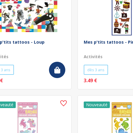
p'tits tattoos - Loup
Mes p'tits tattoos - Pi
vités
Activités
 3 ans
dès 3 ans
 €
3.49 €