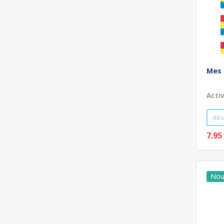
Mes 
Acti
dès
7.95