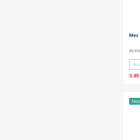
Mes 
Acti
dès
3.49