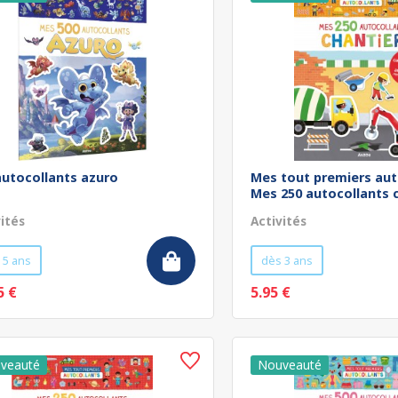
autocollants azuro
Mes tout premiers aut
Mes 250 autocollants c
vités
Activités
 5 ans
dès 3 ans
5 €
5.95 €