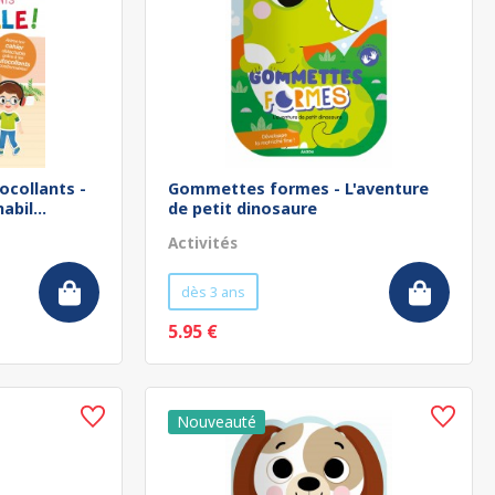
ocollants -
Gommettes formes - L'aventure
abil...
de petit dinosaure
Activités
dès 3 ans
5.95 €