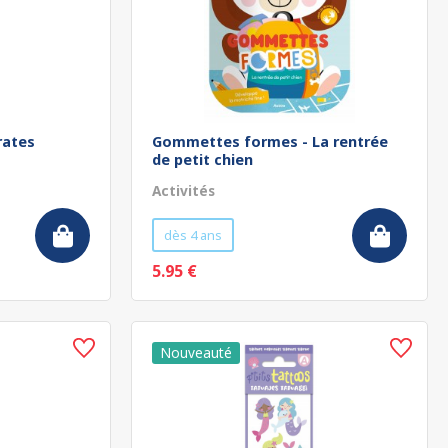
rates
Gommettes formes - La rentrée
de petit chien
Activités
dès 4 ans
5.95 €