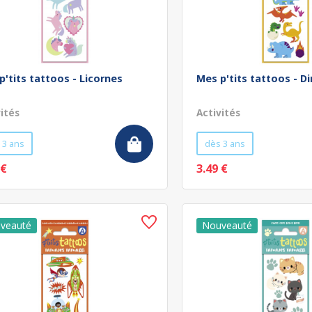
p'tits tattoos - Licornes
Mes p'tits tattoos - D
vités
Activités
 3 ans
dès 3 ans
 €
3.49 €