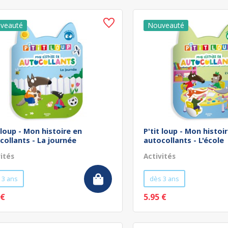
t loup - Mon histoire en
P'tit loup - Mon histoi
collants - La journée
autocollants - L'école
vités
Activités
 3 ans
dès 3 ans
 €
5.95 €