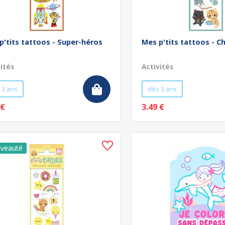
p'tits tattoos - Super-héros
Mes p'tits tattoos - C
vités
Activités
 3 ans
dès 3 ans
 €
3.49 €