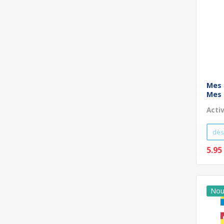
Mes 
Mes 
Acti
dès
5.95