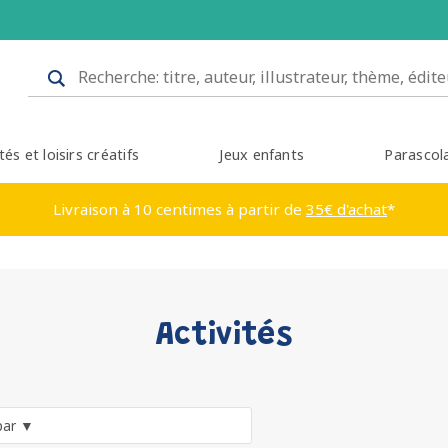
tés et loisirs créatifs
Jeux enfants
Parascol
Livraison à 10 centimes à partir de
35€ d'achat
*
Activités