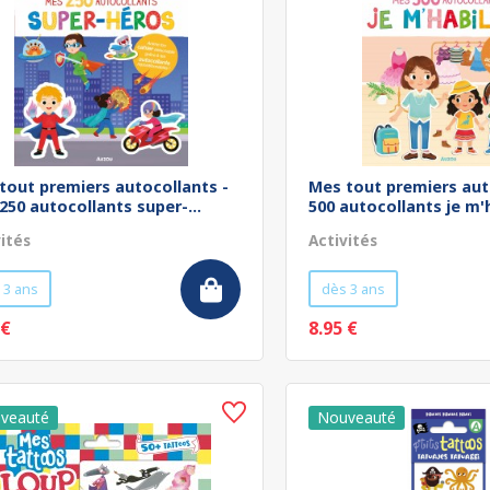
tout premiers autocollants -
Mes tout premiers aut
250 autocollants super-...
500 autocollants je m'h
vités
Activités
 3 ans
dès 3 ans
 €
8.95 €