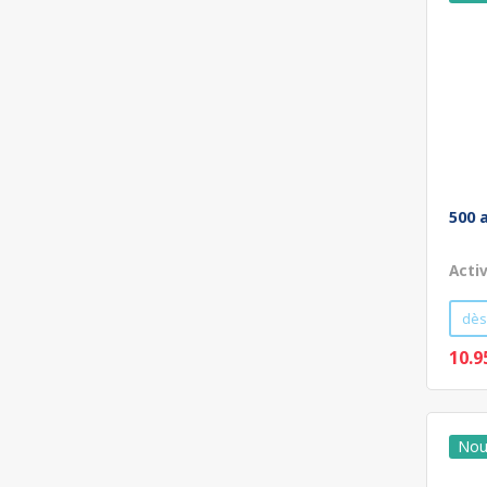
500 
Acti
dès
10.9