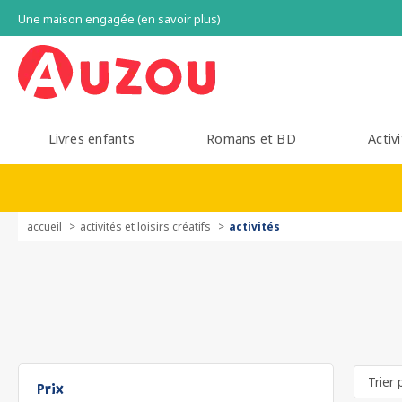
Une maison engagée (en savoir plus)
Livres enfants
Romans et BD
Activi
accueil
activités et loisirs créatifs
activités
Prix