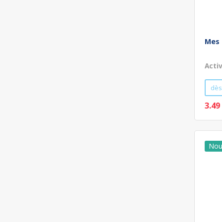
Mes 
Acti
dès
3.49