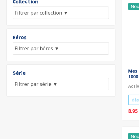
Collection
Héros
Mes 
Série
1000
Acti
dès
8.95