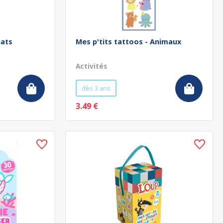
hats
Mes p'tits tattoos - Animaux
Activités
dès 3 ans
3.49 €