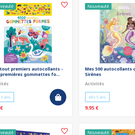
tout premiers autocollants -
Mes 500 autocollants c
 premières gommettes fo...
Sirènes
vités
Activités
 3 ans
dès 5 ans
 €
9.95 €