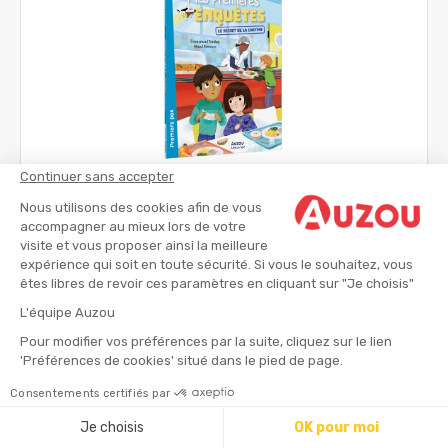
Continuer sans accepter
Mes premières enquêtes - Le secret de la cantine
Nous utilisons des cookies afin de vous
Romans jeunesse
accompagner au mieux lors de votre
visite et vous proposer ainsi la meilleure
expérience qui soit en toute sécurité. Si vous le souhaitez, vous
dès 6 ans
êtes libres de revoir ces paramètres en cliquant sur "Je choisis"
5.50 €
L'équipe Auzou
Pour modifier vos préférences par la suite, cliquez sur le lien
'Préférences de cookies' situé dans le pied de page.
Consentements certifiés par
Je choisis
OK pour moi