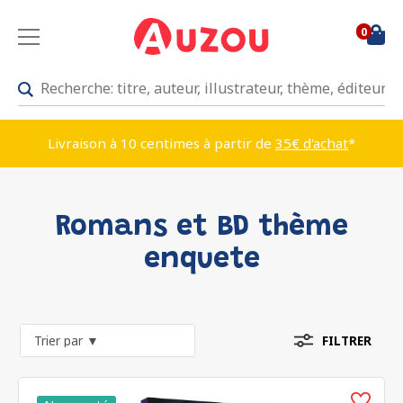
0
Livraison à 10 centimes à partir de
35€ d'achat
*
Romans et BD thème
enquete
FILTRER