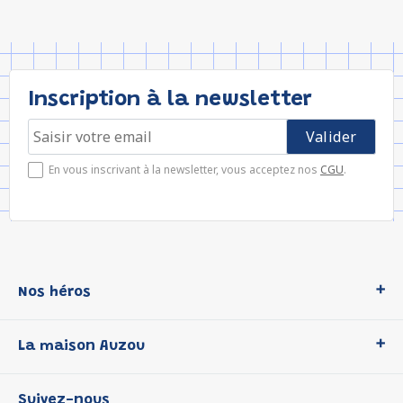
Inscription à la newsletter
En vous inscrivant à la newsletter, vous acceptez nos
CGU
.
Nos héros
Loup
La maison Auzou
P'tit Loup
Les Héros du CP
Qui sommes-nous ?
Suivez-nous