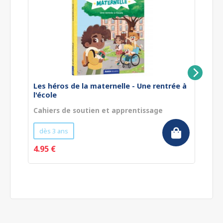
Les héros de la maternelle - Une rentrée à
Le
l'école
a
Cahiers de soutien et apprentissage
Ca
dès 3 ans
4.95 €
4.