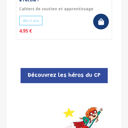
Cahiers de soutien et apprentissage
Ca
dès 5 ans
4.95 €
7.
Découvrez les héros du CP