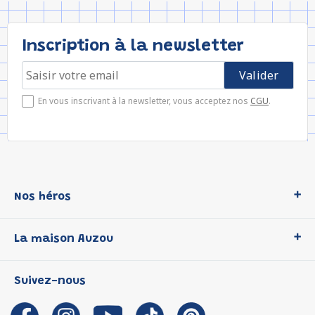
Inscription à la newsletter
En vous inscrivant à la newsletter, vous acceptez nos
CGU
.
Nos héros
Loup
La maison Auzou
P'tit Loup
Les Héros du CP
Qui sommes-nous ?
Suivez-nous
Les Influenceuses
Notre histoire
Migali
Auzou s'engage