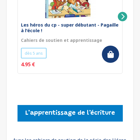
Les héros du cp - super débutant - Pagaille
Le
à l'école !
La
Cahiers de soutien et apprentissage
Ca
dès 5 ans
4.95 €
7.
L’apprentissage de l’écriture