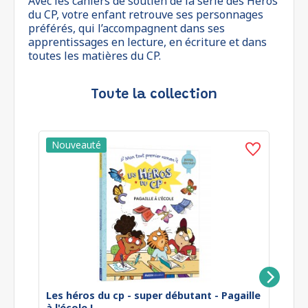
Avec les cahiers de soutien de la série des Héros
du CP, votre enfant retrouve ses personnages
préférés, qui l’accompagnent dans ses
apprentissages en lecture, en écriture et dans
toutes les matières du CP.
Toute la collection
Les héros du cp - super débutant - Pagaille
Le
à l'école !
La