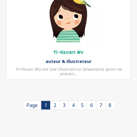
Yi-Hsuan Wu
auteur & illustrateur
Yi-Hsuan Wu est une illustratrice taïwanaise qu'on ne
présen...
Page
1
2
3
4
5
6
7
8