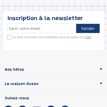
Inscription à la newsletter
En vous inscrivant à la newsletter, vous acceptez nos
CGU
.
Nos héros
Loup
La maison Auzou
P'tit Loup
Les Héros du CP
Qui sommes-nous ?
Suivez-nous
Les Influenceuses
Notre histoire