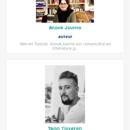
Anouk Journo
auteur
Née en Tunisie, Anouk Journo est romancière en
littérature g...
Yann Tisseron