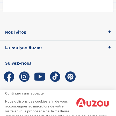
Nos héros
Loup
La maison Auzou
P'tit Loup
Les Héros du CP
Qui sommes-nous ?
Suivez-nous
Les Influenceuses
Notre histoire
Migali
Auzou s'engage
Petite Taupe
Auteurs et illustrateurs Auzou
Azuro
Nous rejoindre
Continuer sans accepter
Ma Boîte à Héros
Nous contacter
Nous utilisons des cookies afin de vous
CGU
Suivre mon colis
accompagner au mieux lors de votre
visite et vous proposer ainsi la meilleure
Infos consommateur
CGV